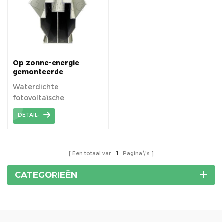
Op zonne-energie
gemonteerde
waterdichte W-
Waterdichte
geleiderail
fotovoltaïsche
beugeloplossing op
DETAIL-
zonne-energie door W-
geleiderail.
Een totaal van
1
Pagina\'s
CATEGORIEËN