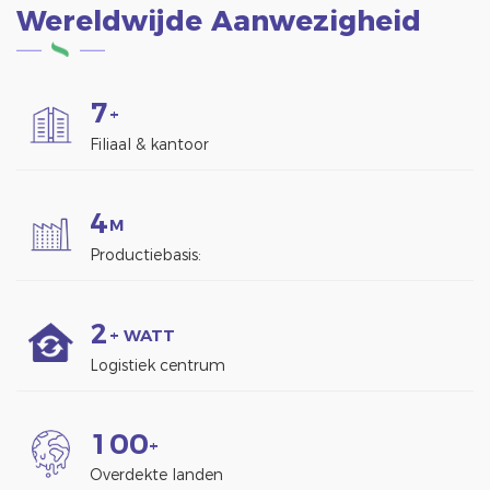
Wereldwijde Aanwezigheid
7
+
Filiaal & kantoor
4
M
Productiebasis:
2
+ WATT
Logistiek centrum
1
0
0
+
Overdekte landen