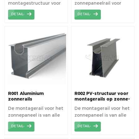
montagestructuur voor
zonnepaneelrail voor
metalen dak, zeer
montage van
DETAIL-
DETAIL-
weinig componenten die
zonnepanelen.
eenvoudig te installeren
zijn en tijd besparen.
R001 Aluminium
R002 PV-structuur voor
zonnerails
montagerails op zonne-
montagestructuur
energie
De montagerail voor het
De montagerail voor het
zonnepaneel is van alle
zonnepaneel is van alle
beugelmaterialen
beugelmaterialen
DETAIL-
DETAIL-
hoogwaardige
hoogwaardige
prestaties om een ​​lange
prestaties om een ​​lange