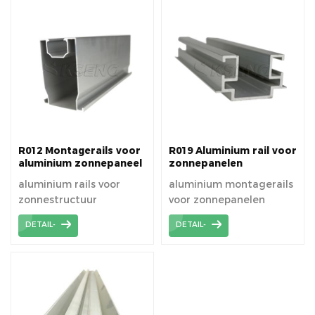
levensduur en een
levensduur en een
levensduur van meer dan
levensduur van meer dan
25 jaar te garanderen.
25 jaar te garanderen.
R012 Montagerails voor
R019 Aluminium rail voor
aluminium zonnepaneel
zonnepanelen
aluminium rails voor
aluminium montagerails
zonnestructuur
voor zonnepanelen
DETAIL-
DETAIL-