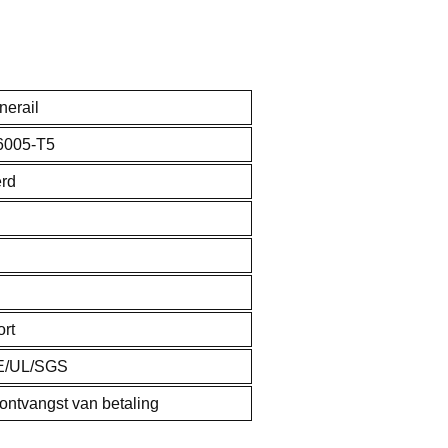
erail
6005-T5
rd
rt
E/UL/SGS
ontvangst van betaling