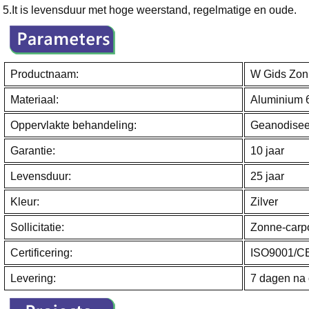
5.It is levensduur met hoge weerstand, regelmatige en oude.
Productnaam:
W Gids Zonn
Materiaal:
Aluminium 
Oppervlakte behandeling:
Geanodisee
Garantie:
10 jaar
Levensduur:
25 jaar
Kleur:
Zilver
Sollicitatie:
Zonne-carpo
Certificering:
ISO9001/C
Levering:
7 dagen na 