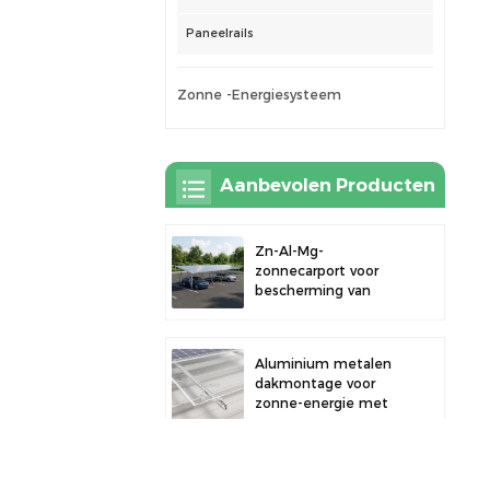
Paneelrails
Zonne -energiesysteem
Aanbevolen Producten
Zn-Al-Mg-
zonnecarport voor
bescherming van
buitenparkeerplaatsen
en opwekking van
zonne-energie
Aluminium metalen
dakmontage voor
zonne-energie met
sterke duurzaamheid
en veilige
paneelinstallatie
Robuuste aluminium