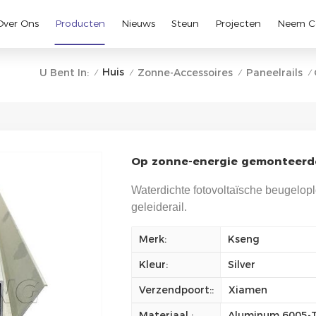
Over Ons
Producten
Nieuws
Steun
Projecten
Neem C
Huis
U Bent In:
Zonne-Accessoires
Paneelrails
/
/
/
/
Op zonne-energie gemonteerde
Waterdichte fotovoltaïsche beugelop
geleiderail.
Merk:
Kseng
Kleur:
Silver
Verzendpoort::
Xiamen
Materiaal :
Aluminum 6005-