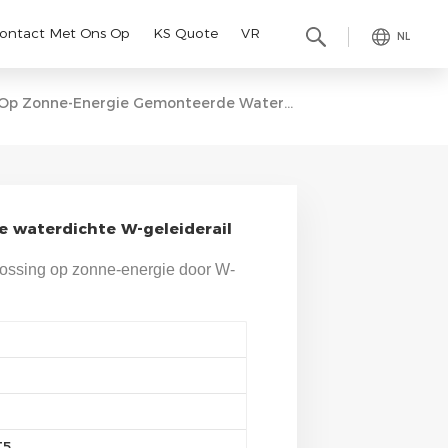
ontact Met Ons Op
KS Quote
VR
NL
Op Zonne-Energie Gemonteerde Waterdichte W-Geleiderail
 waterdichte W-geleiderail
lossing op zonne-energie door W-
T5