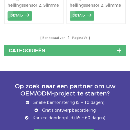
Tracking-systeem
hellingssensor 2. Slimme
hellingssensor 2. Slimme
Paneelmontage
windbeschermingsmodus
windbeschermingsmodus
DETAIL-
DETAIL-
3. Verhoog de
3. Verhoog de
stroomopwekking met
stroomopwekking met
10-25% 4. Optionele
15-35% 4. Optionele
wisselstroom of eigen
wisselstroom of eigen
Een totaal van
1
Pagina\'s
voeding
voeding
CATEGORIEËN
Op zoek naar een partner om uw
OEM/ODM-project te starten?
Snelle bemonstering (5 ~ 10 dagen)
Gratis ontwerpbeoordeling
Kortere doorlooptijd (45 ~ 60 dagen)