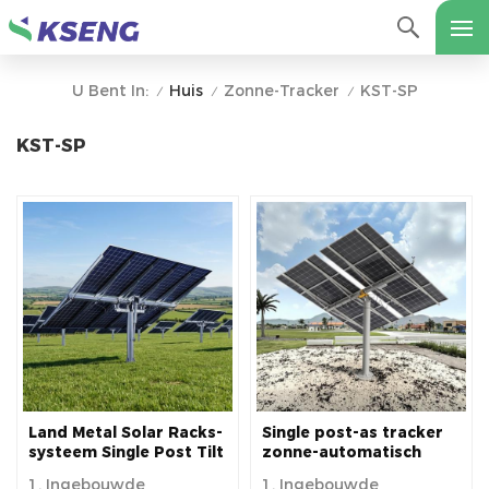
Huis
Zonne-Tracker
KST-SP
U Bent In:
/
/
/
KST-SP
Land Metal Solar Racks-
Single post-as tracker
systeem Single Post Tilt
zonne-automatisch
Solar-beugels Solar
zonne-volgsysteem
1. Ingebouwde
1. Ingebouwde