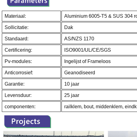
Materiaal:
Aluminium 6005-T5 & SUS 304 roe
Sollicitatie:
Dak
Standaard:
AS/NZS 1170
Certificering:
ISO9001/UL/CE/SGS
Pv-modules:
Ingelijst of Frameloos
Anticorrosief:
Geanodiseerd
Garantie:
10 jaar
Levensduur:
25 jaar
componenten:
railklem, bout, middenklem, eindk