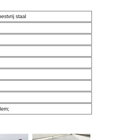
stvrij staal
lem;