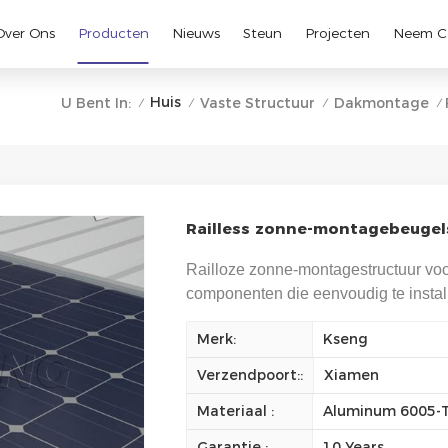
Over Ons
Producten
Nieuws
Steun
Projecten
Neem C
Huis
U Bent In:
Vaste Structuur
Dakmontage
/
/
/
/
Railless zonne-montagebeugel
Railloze zonne-montagestructuur voo
componenten die eenvoudig te install
Merk:
Kseng
Verzendpoort::
Xiamen
Materiaal :
Aluminum 6005-T5
Garantie :
10 Years