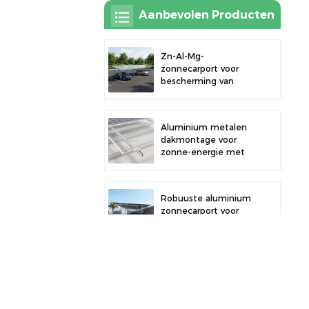
Aanbevolen Producten
Zn-Al-Mg-
zonnecarport voor
bescherming van
buitenparkeerplaatsen
en opwekking van
zonne-energie
Aluminium metalen
dakmontage voor
zonne-energie met
sterke duurzaamheid
en veilige
paneelinstallatie
Robuuste aluminium
zonnecarport voor
efficiënte zonne-
energie en
bescherming van uw
voertuig.
Aluminiumlegering
zonnepaneelklem
voor montage aan
een hek.