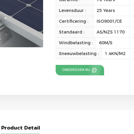
Levensduur :
25 Years
Certificering :
ISO9001/CE
Standaard :
AS/NZS 1170
Windbelasting :
60M/S
Sneeuwbelasting :
1.4KN/M2
ONDERZOEK NU
Product Detail