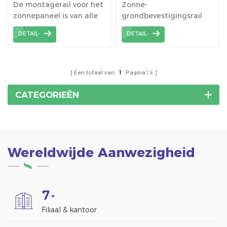
De montagerail voor het
Zonne-
zonnepaneel is van alle
grondbevestigingsrail
beugelmaterialen
neemt geanodiseerde
DETAIL-
DETAIL-
hoogwaardige
aluminiumlegering aan.
prestaties om een ​​lange
levensduur en een
levensduur van meer dan
Een totaal van
1
Pagina\'s
25 jaar te garanderen.
CATEGORIEËN
Wereldwijde Aanwezigheid
7
+
Filiaal & kantoor