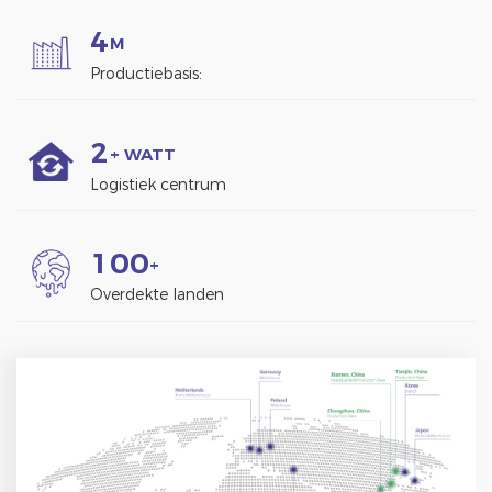
4
M
Productiebasis:
2
+ WATT
Logistiek centrum
1
0
0
+
Overdekte landen