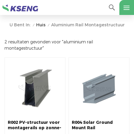
Huis
Aluminium Rail Montagestructuur
U Bent In:
/
/
2 resultaten gevonden voor "aluminium rail
montagestructuur"
R002 PV-structuur voor
R004 Solar Ground
montagerails op zonne-
Mount Rail
energie