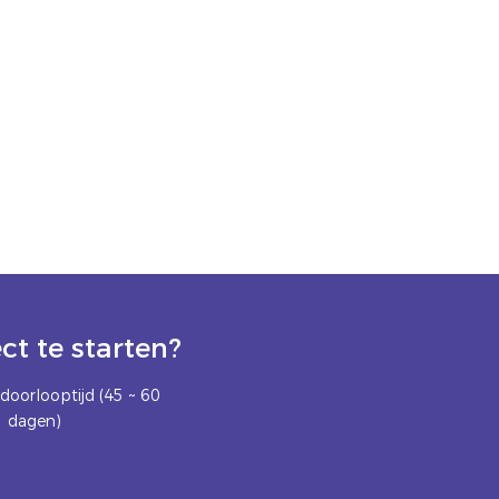
t te starten?
doorlooptijd (45 ~ 60
dagen)