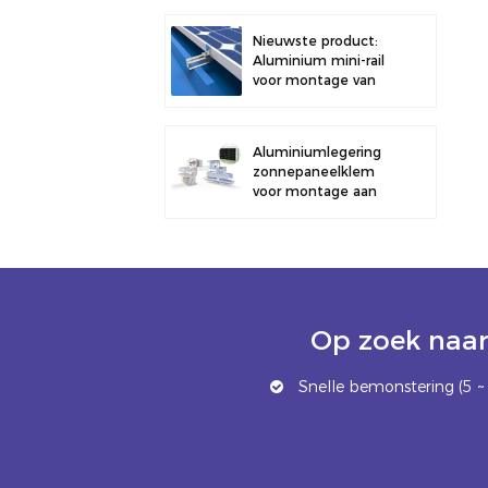
dakbeugel
Nieuwste product:
Aluminium mini-rail
voor montage van
zonnepanelen op
metalen daken
Aluminiumlegering
zonnepaneelklem
voor montage aan
een hek.
Op zoek naar
Snelle bemonstering (5 ~