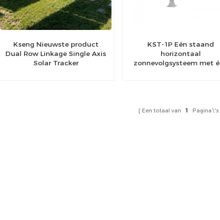
Kseng Nieuwste product
KST-1P Eén staand
Dual Row Linkage Single Axis
horizontaal
Solar Tracker
zonnevolgsysteem met é
as
Een totaal van
1
Pagina\'s