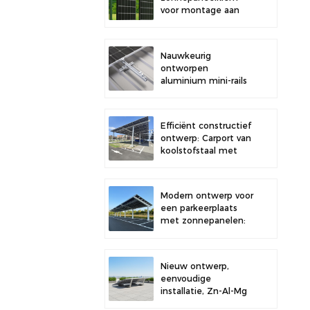
voor montage aan
een hek.
Nauwkeurig
ontworpen
aluminium mini-rails
voor de montage van
zonnepanelen op het
dak, voor verbeterde
Efficiënt constructief
stabiliteit.
ontwerp: Carport van
koolstofstaal met
zonnepanelen voor
een verbeterde
zonne-energie-
Modern ontwerp voor
efficiëntie.
een parkeerplaats
met zonnepanelen:
een carport van
hoogwaardig
koolstofstaal met
Nieuw ontwerp,
een
eenvoudige
montagesysteem
installatie, Zn-Al-Mg
voor zonnepanelen.
zonneballast