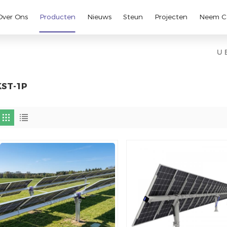
Over Ons
Producten
Nieuws
Steun
Projecten
Neem C
U 
KST-1P