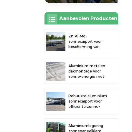
Aanbevolen Producten
Zn-Al-Mg-
zonnecarport voor
bescherming van
buitenparkeerplaatsen
en opwekking van
zonne-energie
Aluminium metalen
dakmontage voor
zonne-energie met
sterke duurzaamheid
en veilige
paneelinstallatie
Robuuste aluminium
zonnecarport voor
efficiënte zonne-
energie en
bescherming van uw
voertuig.
Aluminiumlegering
zonnepaneelklem