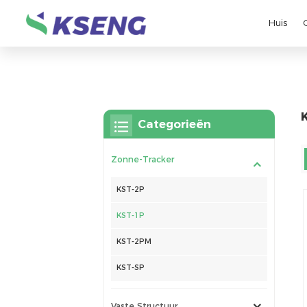
Huis
Categorieën
Zonne-Tracker
KST-2P
KST-1P
KST-2PM
KST-SP
Vaste Structuur