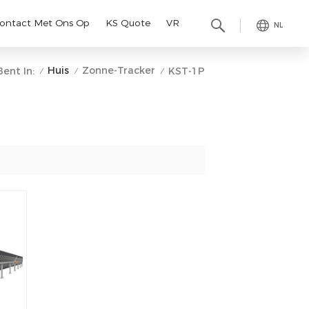
ontact Met Ons Op
KS Quote
VR
NL
Huis
Zonne-Tracker
Bent In:
KST-1P
/
/
/