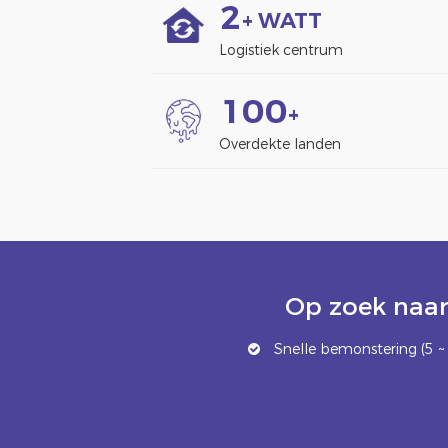
2
+ WATT
Logistiek centrum
1
0
0
+
Overdekte landen
Op zoek naar
Snelle bemonstering (5 ~