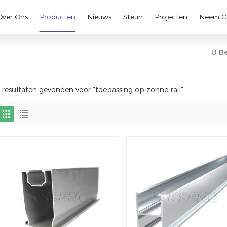
Over Ons
Producten
Nieuws
Steun
Projecten
Neem C
U Be
 resultaten gevonden voor "toepassing op zonne-rail"