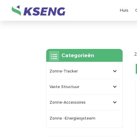
Huis
2
Categorieën
Zonne-Tracker
Vaste Structuur
Zonne-Accessoires
Zonne -energiesysteem