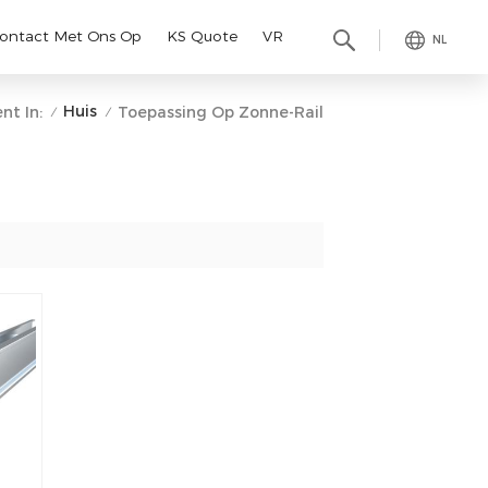
ontact Met Ons Op
KS Quote
VR
NL
Huis
nt In:
Toepassing Op Zonne-Rail
/
/