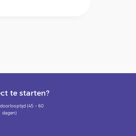
t te starten?
doorlooptijd (45 ~ 60
dagen)