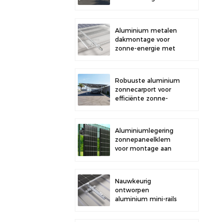
buitenparkeerplaatsen
en opwekking van
zonne-energie
Aluminium metalen
dakmontage voor
zonne-energie met
sterke duurzaamheid
en veilige
paneelinstallatie
Robuuste aluminium
zonnecarport voor
efficiënte zonne-
energie en
bescherming van uw
voertuig.
Aluminiumlegering
zonnepaneelklem
voor montage aan
een hek.
Nauwkeurig
ontworpen
aluminium mini-rails
voor de montage van
zonnepanelen op het