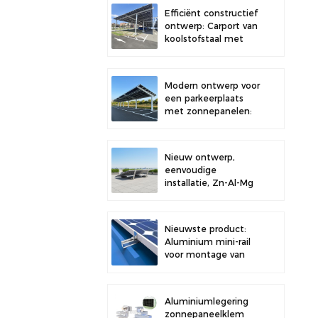
dak, voor verbeterde
Efficiënt constructief
stabiliteit.
ontwerp: Carport van
koolstofstaal met
zonnepanelen voor
een verbeterde
zonne-energie-
Modern ontwerp voor
efficiëntie.
een parkeerplaats
met zonnepanelen:
een carport van
hoogwaardig
koolstofstaal met
Nieuw ontwerp,
een
eenvoudige
montagesysteem
installatie, Zn-Al-Mg
voor zonnepanelen.
zonneballast
dakbeugel
Nieuwste product:
Aluminium mini-rail
voor montage van
zonnepanelen op
metalen daken
Aluminiumlegering
zonnepaneelklem