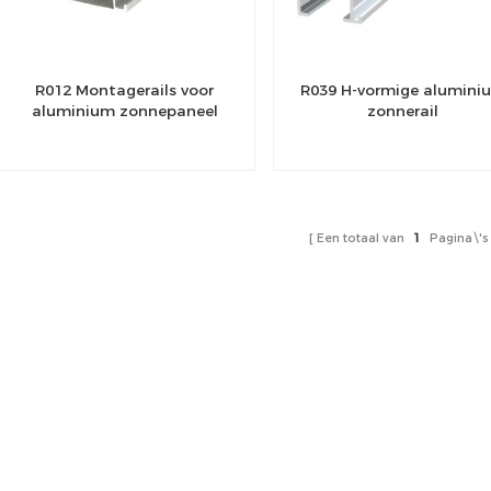
R012 Montagerails voor
R039 H-vormige alumini
aluminium zonnepaneel
zonnerail
Een totaal van
1
Pagina\'s