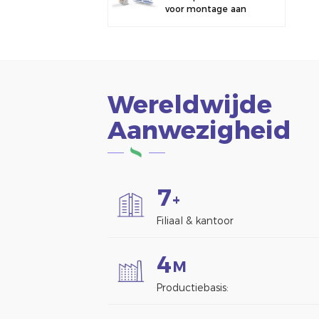
voor montage aan
een hek.
Wereldwijde
Aanwezigheid
7
+
Filiaal & kantoor
4
M
Productiebasis: