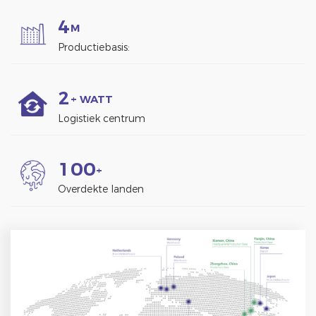
4
M
Productiebasis:
2
+ WATT
Logistiek centrum
1
0
0
+
Overdekte landen