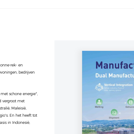
 zonne-rek- en
woningen, bedrijven
 met schone energie",
d vergroot met
ralië, Maleisië,
o's. En het heeft tot
sis in Indonesië,