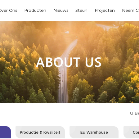
Over Ons
Producten
Nieuws
Steun
Projecten
Neem C
U Be
Productie & Kwaliteit
Eu Warehouse
Co