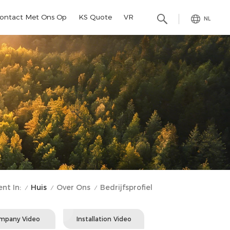
ontact Met Ons Op
KS Quote
VR
NL
Huis
Over Ons
nt In:
Bedrijfsprofiel
/
/
/
mpany Video
Installation Video