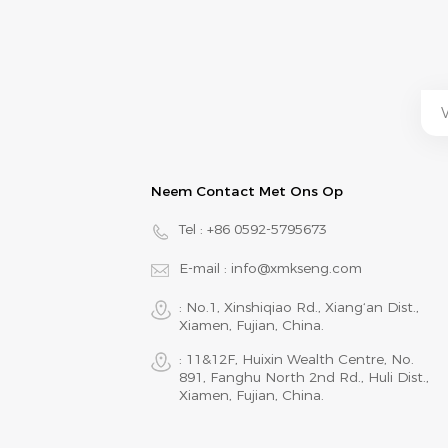
Neem Contact Met Ons Op
Tel :
+86 0592-5795673
E-mail :
info@xmkseng.com
: No.1, Xinshiqiao Rd., Xiang‘an Dist.,
Xiamen, Fujian, China.
: 11&12F, Huixin Wealth Centre, No.
891, Fanghu North 2nd Rd., Huli Dist.,
Xiamen, Fujian, China.