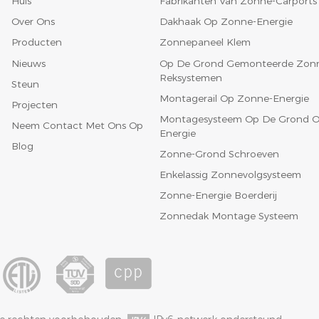
Huis
Fabrikanten Van Zonne-Carports
Over Ons
Dakhaak Op Zonne-Energie
Producten
Zonnepaneel Klem
Nieuws
Op De Grond Gemonteerde Zon
Reksystemen
Steun
Montagerail Op Zonne-Energie
Projecten
Montagesysteem Op De Grond O
Neem Contact Met Ons Op
Energie
Blog
Zonne-Grond Schroeven
Enkelassig Zonnevolgsysteem
Zonne-Energie Boerderij
Zonnedak Montage Systeem