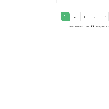
carports met zonnepane
1
2
3
...
17
Een totaal van
17
Pagina\'