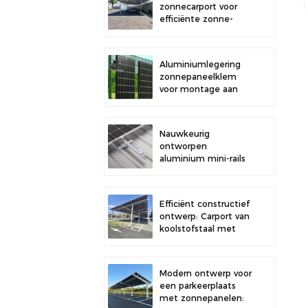
zonnecarport voor
efficiënte zonne-
energie en
bescherming van uw
voertuig.
Aluminiumlegering
zonnepaneelklem
voor montage aan
een hek.
Nauwkeurig
ontworpen
aluminium mini-rails
voor de montage van
zonnepanelen op het
dak, voor verbeterde
Efficiënt constructief
stabiliteit.
ontwerp: Carport van
koolstofstaal met
zonnepanelen voor
een verbeterde
zonne-energie-
Modern ontwerp voor
efficiëntie.
een parkeerplaats
met zonnepanelen: