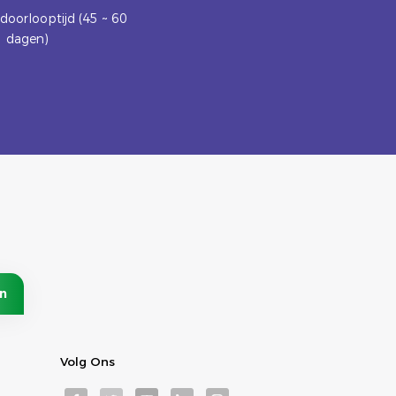
doorlooptijd (45 ~ 60
dagen)
Volg Ons