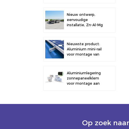
een carport van
hoogwaardig
koolstofstaal met
Nieuw ontwerp,
een
eenvoudige
montagesysteem
installatie, Zn-Al-Mg
voor zonnepanelen.
zonneballast
dakbeugel
Nieuwste product:
Aluminium mini-rail
voor montage van
zonnepanelen op
metalen daken
Aluminiumlegering
zonnepaneelklem
voor montage aan
een hek.
Op zoek naar