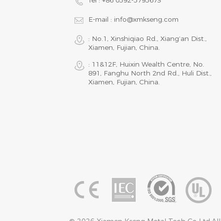
Tel :
+86 0592-5795673
E-mail :
info@xmkseng.com
: No.1, Xinshiqiao Rd., Xiang‘an Dist.,
Xiamen, Fujian, China.
: 11&12F, Huixin Wealth Centre, No.
891, Fanghu North 2nd Rd., Huli Dist.,
Xiamen, Fujian, China.