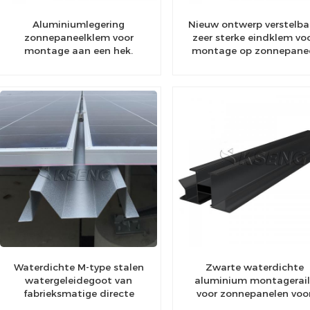
Aluminiumlegering
Nieuw ontwerp verstelba
zonnepaneelklem voor
zeer sterke eindklem vo
montage aan een hek.
montage op zonnepane
Waterdichte M-type stalen
Zwarte waterdichte
watergeleidegoot van
aluminium montagerail
fabrieksmatige directe
voor zonnepanelen voo
levering voor BIPV
diverse toepassingen i