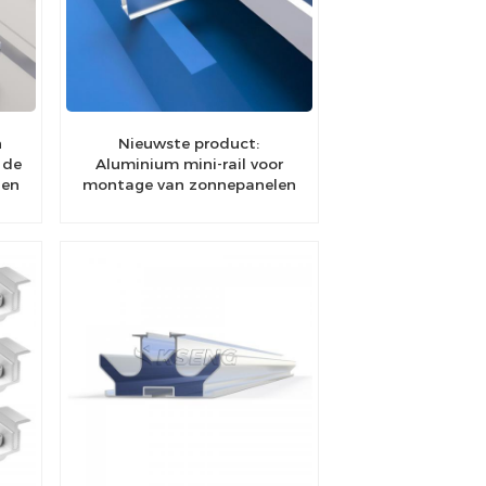
n
Nieuwste product:
 de
Aluminium mini-rail voor
len
montage van zonnepanelen
rde
op metalen daken