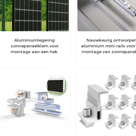
Aluminiumlegering
Nauwkeurig ontworpe
zonnepaneelklem voor
aluminium mini-rails voor
montage aan een hek.
montage van zonnepane
op het dak, voor verbete
stabiliteit.