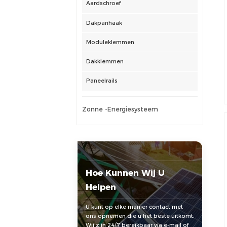
Aardschroef
Dakpanhaak
Moduleklemmen
Dakklemmen
Paneelrails
Zonne -energiesysteem
Hoe Kunnen Wij U
Helpen
U kunt op elke manier contact met
ons opnemen die u het beste uitkomt.
Wij zijn 24/7 bereikbaar via e-mail of