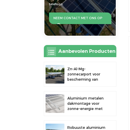
telefoon.
NEEM CONTACT MET ONS OP
Aanbevolen Producten
Zn-Al-Mg-
zonnecarport voor
bescherming van
buitenparkeerplaatsen
en opwekking van
zonne-energie
Aluminium metalen
dakmontage voor
zonne-energie met
sterke duurzaamheid
en veilige
paneelinstallatie
Robuuste aluminium