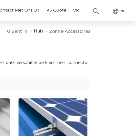
ontact Met Ons Op
KS Quote
VR
NL
Huis
U Bent In:
Zonne-Accessoires
/
/
en balk, verschillende klemmen, connector,