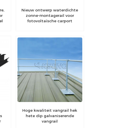
re,
Nieuw ontwerp waterdichte
or
zonne-montagerail voor
el
fotovoltaïsche carport
Hoge kwaliteit vangrail hek
s
hete dip galvaniserende
r
vangrail
n