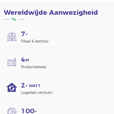
Wereldwijde Aanwezigheid
7
+
Filiaal & kantoor
4
M
Productiebasis:
2
+ WATT
Logistiek centrum
1
0
0
+