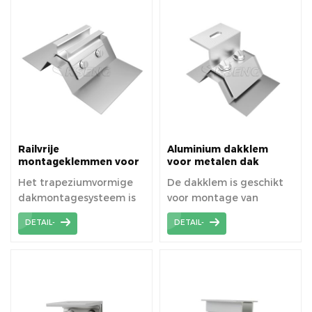
Railvrije
Aluminium dakklem
montageklemmen voor
voor metalen dak
trapeziumvormige
zonne-montagesysteem
Het trapeziumvormige
De dakklem is geschikt
metalen dakmontage
dakmontagesysteem is
voor montage van
op zonne-energie
railvrij, dus het kan
zonnepanelen op
DETAIL-
DETAIL-
kostprijs besparen en
trapeziumvormige
eenvoudig te installeren
metalen dakbedekking.
zijn.