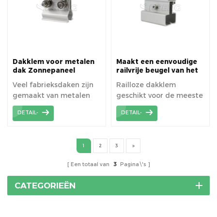
Dakklem voor metalen
Maakt een eenvoudige
dak Zonnepaneel
railvrije beugel van het
Installatie Accessoire
zonnepaneel mogelijk
Veel fabrieksdaken zijn
Railloze dakklem
voor een pv-
gemaakt van metalen
geschikt voor de meeste
montagesysteem voor
metalen daken
platen, het is een heel
PV-mouduletypes
DETAIL-
DETAIL-
goed idee om deze uit
flexibel, gemakkelijk en
te rusten met pv-
handig voor metalen
modules aan de
dakplaten.
1
2
3
bovenkant.
Een totaal van
3
Pagina\'s
CATEGORIEËN