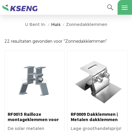
Huis
Zonnedakklemmen
U Bent In:
/
/
22 resultaten gevonden voor "Zonnedakklemmen"
RF0015 Railloze
RF0009 Dakklemmen |
montageklemmen voor
Metalen dakklemmen
zonne-energie |
met staande naad
De solar metalen
Lage groothandelsprijs!
Zonnedakklemmen