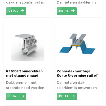
dakklem zonder rail is
De metalen dakklem is
een railloze
niet nodig om gaten en
DETAIL-
DETAIL-
montageklem.
penetratie te boren voor
installatie, eenvoudig en
snel direct te installeren.
RF0008 Zonnerekken
Zonnedakmontage
met staande naad
Korte U-vormige rail of
dakklemmen
dakklem
Dakklemmen met
De metalen dak-
staande naad worden
solarklem is ontworpen
veel gebruikt op
voor installatie van
DETAIL-
DETAIL-
universeel dak van
zonnepanelen op het
golfplaten.
dak.