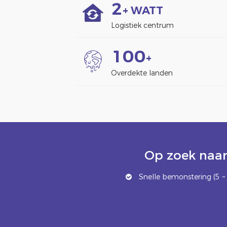
2
+ WATT
Logistiek centrum
1
0
0
+
Overdekte landen
Op zoek naar
Snelle bemonstering (5 ~