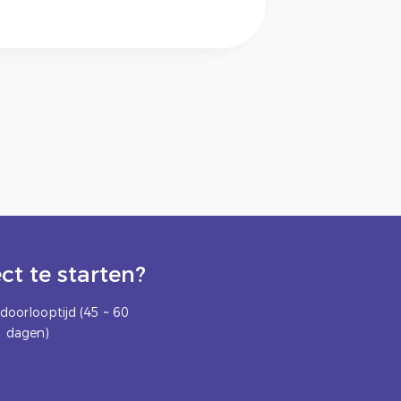
t te starten?
doorlooptijd (45 ~ 60
dagen)