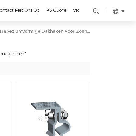
ontact Met Ons Op
KS Quote
VR
NL
Trapeziumvormige Dakhaken Voor Zonnepanelen
onnepanelen"