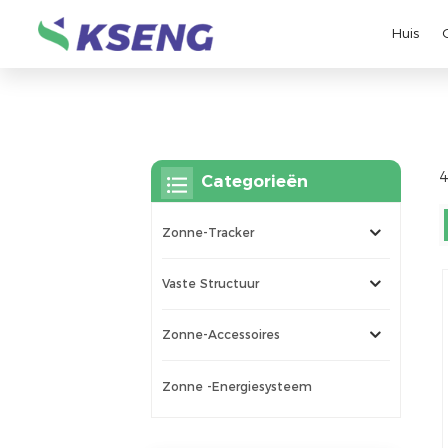
Huis
4
Categorieën
Zonne-Tracker
Vaste Structuur
Zonne-Accessoires
Zonne -energiesysteem