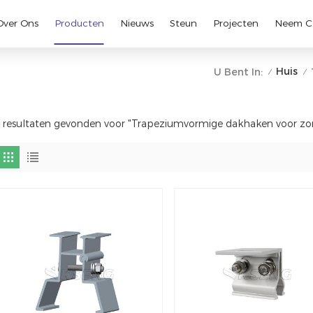
Over Ons
Producten
Nieuws
Steun
Projecten
Neem C
Huis
U Bent In:
/
/
 resultaten gevonden voor "Trapeziumvormige dakhaken voor z