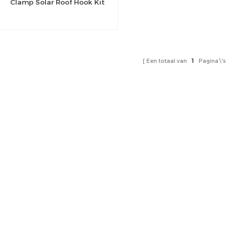
Clamp Solar Roof Hook Kit
Een totaal van
1
Pagina\'s