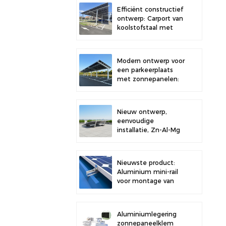
dak, voor verbeterde
Efficiënt constructief
stabiliteit.
ontwerp: Carport van
koolstofstaal met
zonnepanelen voor
een verbeterde
zonne-energie-
Modern ontwerp voor
efficiëntie.
een parkeerplaats
met zonnepanelen:
een carport van
hoogwaardig
koolstofstaal met
Nieuw ontwerp,
een
eenvoudige
montagesysteem
installatie, Zn-Al-Mg
voor zonnepanelen.
zonneballast
dakbeugel
Nieuwste product:
Aluminium mini-rail
voor montage van
zonnepanelen op
metalen daken
Aluminiumlegering
zonnepaneelklem