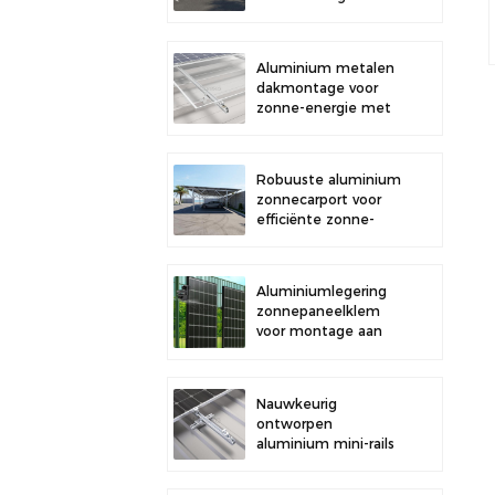
buitenparkeerplaatsen
en opwekking van
zonne-energie
Aluminium metalen
dakmontage voor
zonne-energie met
sterke duurzaamheid
en veilige
paneelinstallatie
Robuuste aluminium
zonnecarport voor
efficiënte zonne-
energie en
bescherming van uw
voertuig.
Aluminiumlegering
zonnepaneelklem
voor montage aan
een hek.
Nauwkeurig
ontworpen
aluminium mini-rails
voor de montage van
zonnepanelen op het