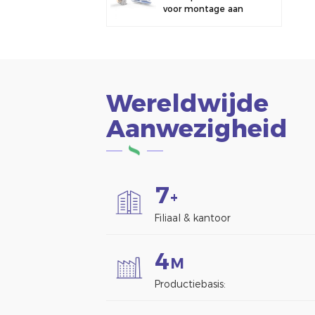
voor montage aan
een hek.
Wereldwijde
Aanwezigheid
7
+
Filiaal & kantoor
4
M
Productiebasis: