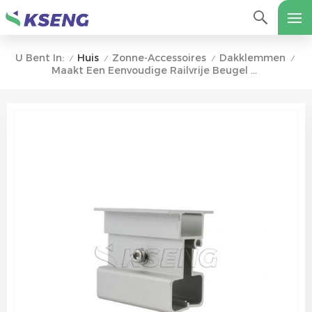
Huis
Zonne-Accessoires
Dakklemmen
U Bent In:
/
/
/
/
Maakt Een Eenvoudige Railvrije Beugel Van Het Zonnepaneel Mogelijk Voor Een Pv-Montagesysteem Voor Metalen Daken