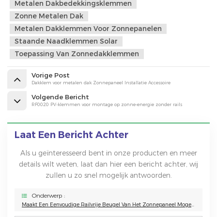
Metalen Dakbedekkingsklemmen
Zonne Metalen Dak
Metalen Dakklemmen Voor Zonnepanelen
Staande Naadklemmen Solar
Toepassing Van Zonnedakklemmen
Vorige Post
Dakklem voor metalen dak Zonnepaneel Installatie Accessoire
Volgende Bericht
RF0020 PV-klemmen voor montage op zonne-energie zonder rails
Laat Een Bericht Achter
Als u geïnteresseerd bent in onze producten en meer
details wilt weten, laat dan hier een bericht achter, wij
zullen u zo snel mogelijk antwoorden.
Onderwerp :
Maakt Een Eenvoudige Railvrije Beugel Van Het Zonnepaneel Mogelijk Voor Een Pv-Montagesysteem Voor Metalen Daken