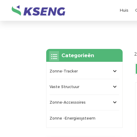
Huis
2
Categorieën
Zonne-Tracker
Vaste Structuur
Zonne-Accessoires
Zonne -energiesysteem