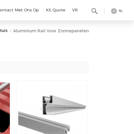
ontact Met Ons Op
KS Quote
VR
NL
Huis
Aluminium Rail Voor Zonnepanelen
/