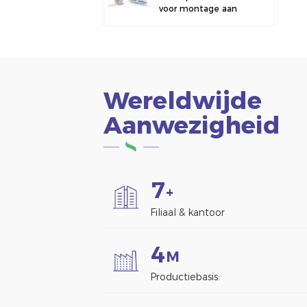
voor montage aan
een hek.
Wereldwijde
Aanwezigheid
7
+
Filiaal & kantoor
4
M
Productiebasis: