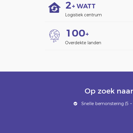
2
+ WATT
Logistiek centrum
1
0
0
+
Overdekte landen
Op zoek naar
Snelle bemonstering (5 ~