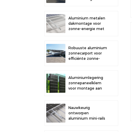
buitenparkeerplaatsen
en opwekking van
zonne-energie
Aluminium metalen
dakmontage voor
zonne-energie met
sterke duurzaamheid
en veilige
paneelinstallatie
Robuuste aluminium
zonnecarport voor
efficiënte zonne-
energie en
bescherming van uw
voertuig.
Aluminiumlegering
zonnepaneelklem
voor montage aan
een hek.
Nauwkeurig
ontworpen
aluminium mini-rails
voor de montage van
zonnepanelen op het