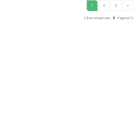
1
2
3
Een totaal van
3
Pagina\'s