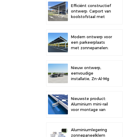
dak, voor verbeterde
Efficiënt constructief
stabiliteit.
ontwerp: Carport van
koolstofstaal met
zonnepanelen voor
een verbeterde
zonne-energie-
Modern ontwerp voor
efficiëntie.
een parkeerplaats
met zonnepanelen:
een carport van
hoogwaardig
koolstofstaal met
Nieuw ontwerp,
een
eenvoudige
montagesysteem
installatie, Zn-Al-Mg
voor zonnepanelen.
zonneballast
dakbeugel
Nieuwste product:
Aluminium mini-rail
voor montage van
zonnepanelen op
metalen daken
Aluminiumlegering
zonnepaneelklem