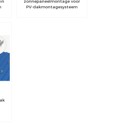
in
zonnepaneelmontage voor
m
PV-dakmontagesysteem
r
dak