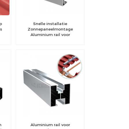
p
Snelle installatie
s
Zonnepaneelmontage
Aluminium rail voor
zonnedakmontagesysteem
n
Aluminium rail voor