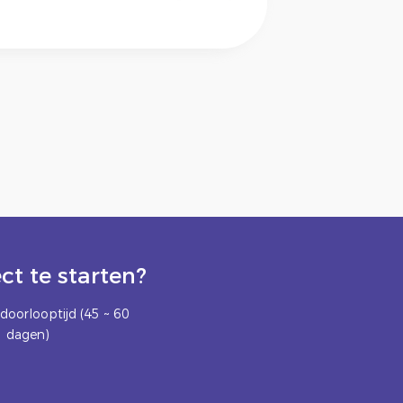
t te starten?
doorlooptijd (45 ~ 60
dagen)