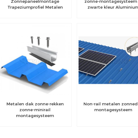
Zonnepaneelmontage
zonne-montagesysteem 
Trapeziumprofiel Metalen
zwarte kleur Aluminiu
dakmontage Tussenklem
zonne-montagerail voo
Eindklem Zonne-minirail
dakmontage
Metalen dak zonne-rekken
Non-rail metalen zonne
zonne-minirail
montagesysteem
montagesysteem