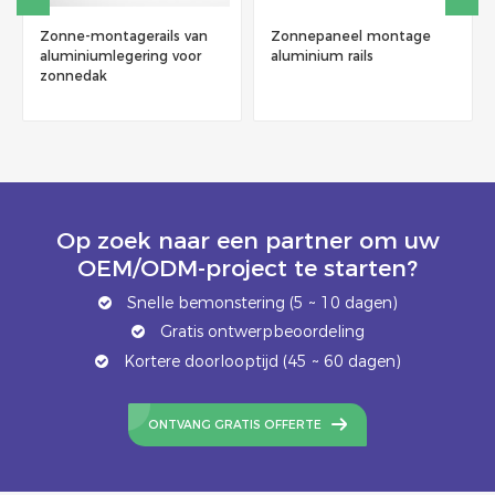
-montagerails van
Zonnepaneel montage
Economisc
niumlegering voor
aluminium rails
montagera
edak
profiel
Op zoek naar een partner om uw
OEM/ODM-project te starten?
Snelle bemonstering (5 ~ 10 dagen)
Gratis ontwerpbeoordeling
Kortere doorlooptijd (45 ~ 60 dagen)
ONTVANG GRATIS OFFERTE