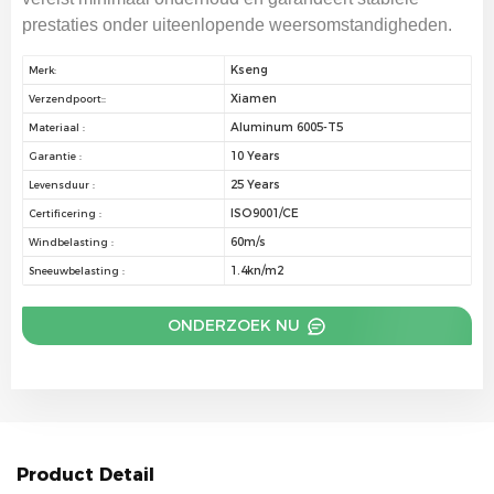
prestaties onder uiteenlopende weersomstandigheden.
Kseng
Merk:
Xiamen
Verzendpoort::
Aluminum 6005-T5
Materiaal :
10 Years
Garantie :
25 Years
Levensduur :
ISO9001/CE
Certificering :
60m/s
Windbelasting :
1.4kn/m2
Sneeuwbelasting :
ONDERZOEK NU
Product Detail