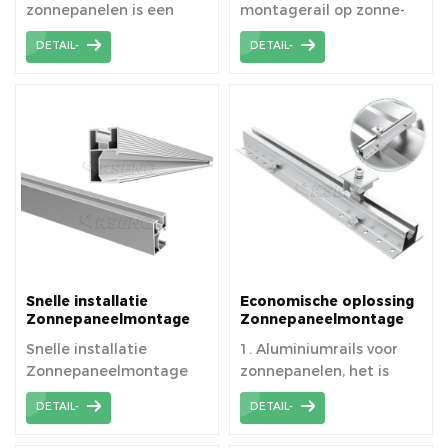
zonnepanelen is een
montagerail op zonne-
veelzijdige en robuuste
energie
DETAIL-
DETAIL-
draagstructuur die de
veilige en efficiënte
installatie van
zonnepanelen mogelijk
maakt om de
energieopbrengst te
maximaliseren.
Snelle installatie
Economische oplossing
Zonnepaneelmontage
Zonnepaneelmontage
Aluminium rail voor
Trapeziumprofiel
Snelle installatie
1. Aluminiumrails voor
zonnedakmontagesysteem
Metalen dakmontage
Zonnepaneelmontage
zonnepanelen, het is
Tussenklem Eindklem
Zonne-minirail
Aluminium rail
licht van gewicht en
DETAIL-
DETAIL-
goedkoop, kan op
verschillende haken en