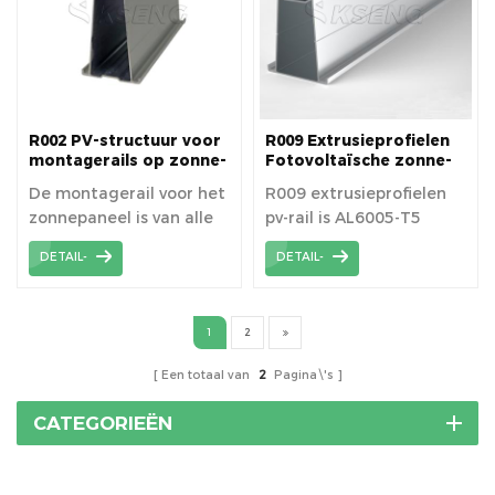
R002 PV-structuur voor
R009 Extrusieprofielen
montagerails op zonne-
Fotovoltaïsche zonne-
energie
aluminium rail
De montagerail voor het
R009 extrusieprofielen
zonnepaneel is van alle
pv-rail is AL6005-T5
beugelmaterialen
materiaal aluminium
DETAIL-
DETAIL-
hoogwaardige
extrusieprofielen;
prestaties om een ​​lange
levensduur en een
1
2
levensduur van meer dan
25 jaar te garanderen.
Een totaal van
2
Pagina\'s
CATEGORIEËN