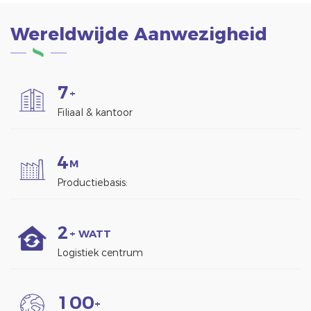
Wereldwijde Aanwezigheid
7
+
Filiaal & kantoor
4
M
Productiebasis:
2
+ WATT
Logistiek centrum
1
0
0
+