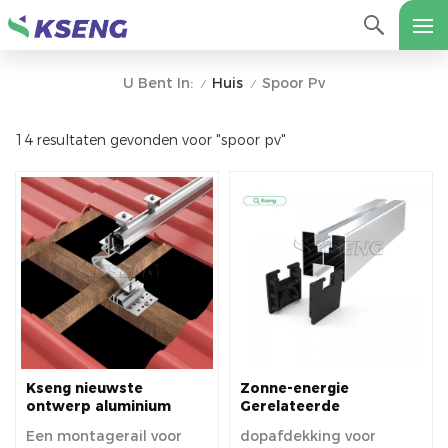
Huis
Spoor Pv
U Bent In:
/
/
14 resultaten gevonden voor "spoor pv"
Kseng nieuwste
Zonne-energie
ontwerp aluminium
Gerelateerde
montagerails voor
producten Zonne-rail
Een montagerail voor
dopafdekking voor
zonnepanelen
eindkap