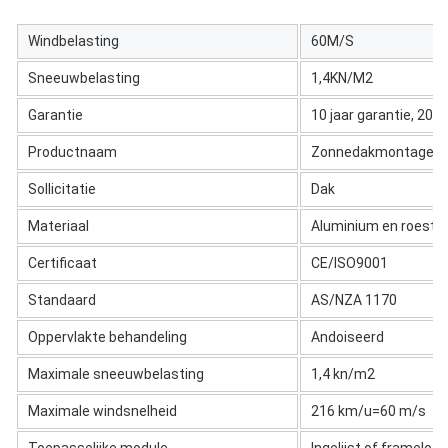
Windbelasting
60M/S
Sneeuwbelasting
1,4KN/M2
Garantie
10 jaar garantie, 20 j
Productnaam
Zonnedakmontages
Sollicitatie
Dak
Materiaal
Aluminium en roestvri
Certificaat
CE/ISO9001
Standaard
AS/NZA 1170
Oppervlakte behandeling
Andoiseerd
Maximale sneeuwbelasting
1,4 kn/m2
Maximale windsnelheid
216 km/u=60 m/s
Toepasselijke module
Ingelijst of frameloos