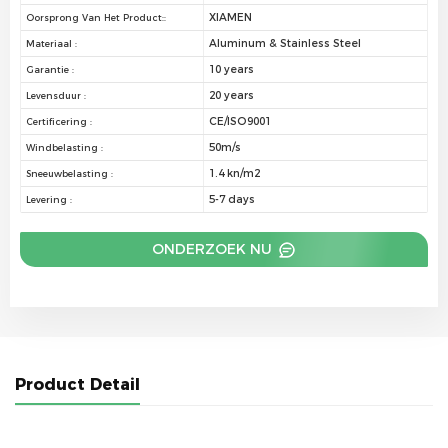
XIAMEN
Oorsprong Van Het Product::
Aluminum & Stainless Steel
Materiaal :
10 years
Garantie :
20 years
Levensduur :
CE/ISO9001
Certificering :
50m/s
Windbelasting :
1.4 kn/m2
Sneeuwbelasting :
5-7 days
Levering :
ONDERZOEK NU
Product Detail