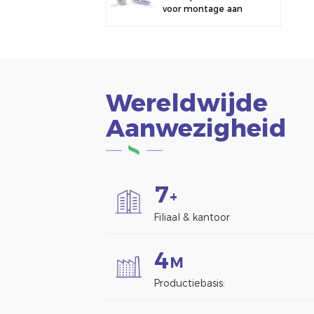
voor montage aan
een hek.
Wereldwijde
Aanwezigheid
7
+
Filiaal & kantoor
4
M
Productiebasis: