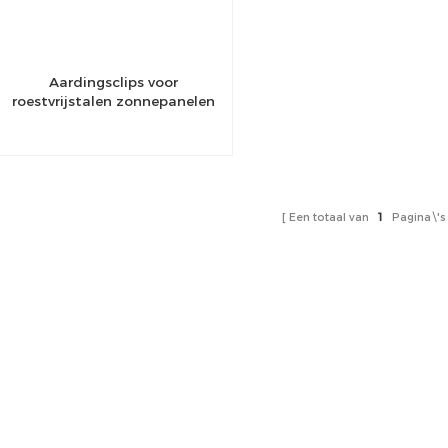
Aardingsclips voor
roestvrijstalen zonnepanelen
Een totaal van
1
Pagina\'s