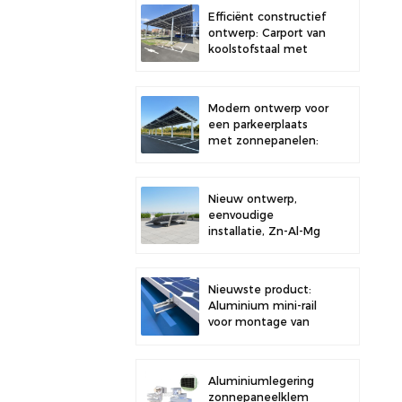
dak, voor verbeterde
Efficiënt constructief
stabiliteit.
ontwerp: Carport van
koolstofstaal met
zonnepanelen voor
een verbeterde
zonne-energie-
Modern ontwerp voor
efficiëntie.
een parkeerplaats
met zonnepanelen:
een carport van
hoogwaardig
koolstofstaal met
Nieuw ontwerp,
een
eenvoudige
montagesysteem
installatie, Zn-Al-Mg
voor zonnepanelen.
zonneballast
dakbeugel
Nieuwste product:
Aluminium mini-rail
voor montage van
zonnepanelen op
metalen daken
Aluminiumlegering
zonnepaneelklem