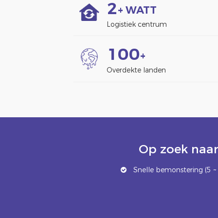
2
+ WATT
Logistiek centrum
1
0
0
+
Overdekte landen
Op zoek naar
Snelle bemonstering (5 ~