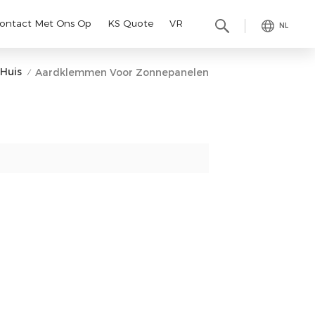
ontact Met Ons Op
KS Quote
VR
NL
Huis
Aardklemmen Voor Zonnepanelen
/