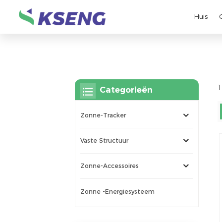
Huis
1
Categorieën
Zonne-Tracker
Vaste Structuur
Zonne-Accessoires
Zonne -energiesysteem