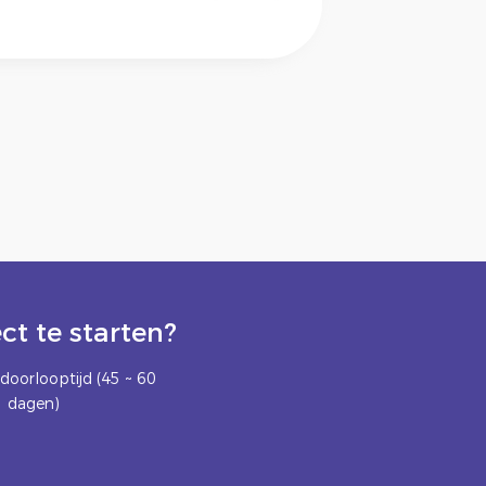
t te starten?
doorlooptijd (45 ~ 60
dagen)