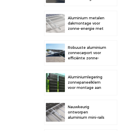
buitenparkeerplaatsen
en opwekking van
zonne-energie
Aluminium metalen
dakmontage voor
zonne-energie met
sterke duurzaamheid
en veilige
paneelinstallatie
Robuuste aluminium
zonnecarport voor
efficiënte zonne-
energie en
bescherming van uw
voertuig.
Aluminiumlegering
zonnepaneelklem
voor montage aan
een hek.
Nauwkeurig
ontworpen
aluminium mini-rails
voor de montage van
zonnepanelen op het