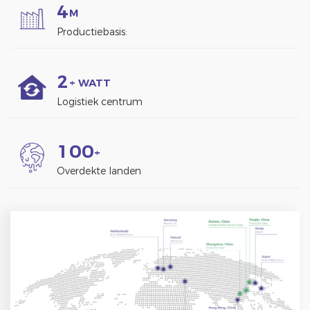
4
M
Productiebasis:
2
+ WATT
Logistiek centrum
1
0
0
+
Overdekte landen