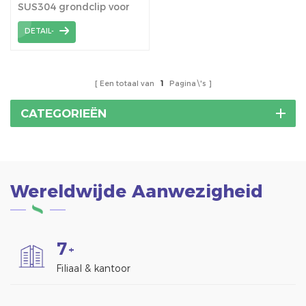
SUS304 grondclip voor
montagesysteem voor
DETAIL-
zonnepanelen.
Een totaal van
1
Pagina\'s
CATEGORIEËN
Wereldwijde Aanwezigheid
7
+
Filiaal & kantoor