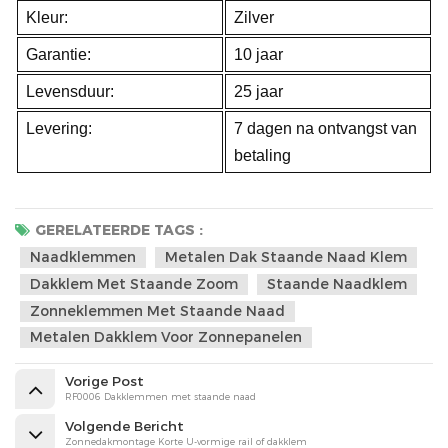
Kleur:
Zilver
Garantie:
10 jaar
Levensduur:
25 jaar
Levering:
7 dagen na ontvangst van
betaling
GERELATEERDE TAGS :
Naadklemmen
Metalen Dak Staande Naad Klem
Dakklem Met Staande Zoom
Staande Naadklem
Zonneklemmen Met Staande Naad
Metalen Dakklem Voor Zonnepanelen
Vorige Post
RF0006 Dakklemmen met staande naad
Volgende Bericht
Zonnedakmontage Korte U-vormige rail of dakklem