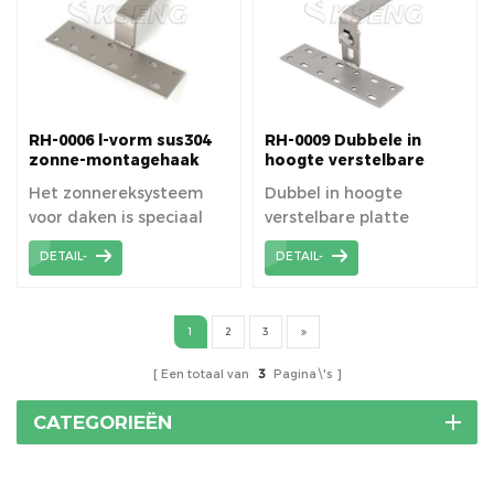
RH-0006 l-vorm sus304
RH-0009 Dubbele in
zonne-montagehaak
hoogte verstelbare
voor leien dak
platte tegel RVS SUS
Het zonnereksysteem
Dubbel in hoogte
304Hook
voor daken is speciaal
verstelbare platte
ontworpen voor
tegelhaken zijn handiger
DETAIL-
DETAIL-
residentiële en
voor die pannendaken
commerciële
die individuele
pannendaken.
aanpassingen vereisen.
1
2
3
Een totaal van
3
Pagina\'s
CATEGORIEËN