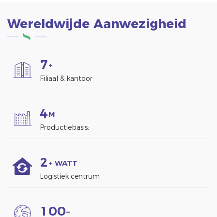
Wereldwijde Aanwezigheid
7
+
Filiaal & kantoor
4
M
Productiebasis:
2
+ WATT
Logistiek centrum
1
0
0
+