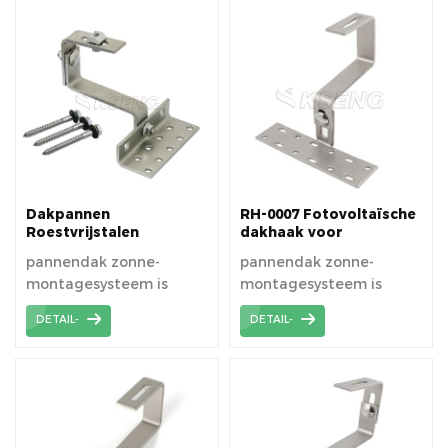
maakt de vele keuze aan
verschillende accessoires
en systemen het
mogelijk om met Kseng-
systemen bijna elke PV-
moduleconfiguratie op
elk dak te bevestigen.
Dakpannen
RH-0007 Fotovoltaïsche
Roestvrijstalen
dakhaak voor
zonnedakhaak
pannendak
pannendak zonne-
pannendak zonne-
montagesysteem is
montagesysteem is
ontworpen voor
ontworpen voor
DETAIL-
DETAIL-
installatie van PV-
installatie van Spaanse /
modules op
Romeinse / klei /
pannendaken.
gebogen dakpannen op
het dak van PV-modules.