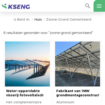
Huis
Zonne-Grond Gemonteerd
U Bent In:
/
/
6 resultaten gevonden voor "zonne-grond gemonteerd"
Water-oppervlakte
Fabrikant van 1MW
visserij-fotovoltaïsch
grondmontageconstructie
aanvullend zonne-
op zonne-energie
Het complementaire
Aluminium
grondmontagesysteem