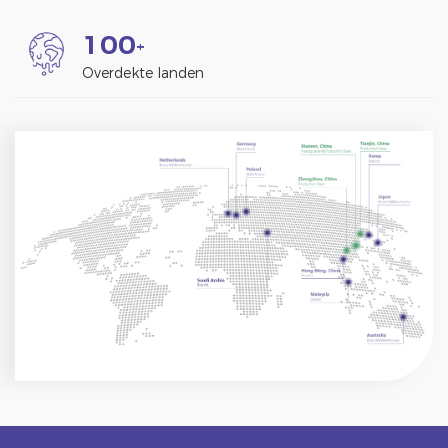
1
0
0
+
Overdekte landen