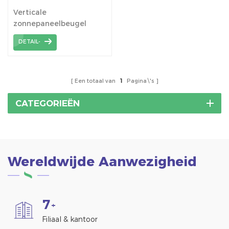
reksysteem
Verticale
zonnepaneelbeugel
Grondzonnepaneel
DETAIL-
Mounts Aluminium Pv-
beugel
Zonneboerderijstructuur
Een totaal van
1
Pagina\'s
CATEGORIEËN
Wereldwijde Aanwezigheid
7
+
Filiaal & kantoor