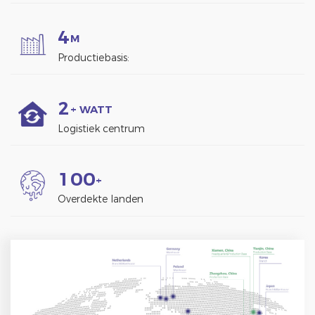
4
M
Productiebasis:
2
+ WATT
Logistiek centrum
1
0
0
+
Overdekte landen