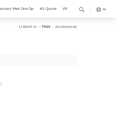
ontact Met Ons Op
KS Quote
VR
NL
Huis
U Bent In:
Accessoires
/
/