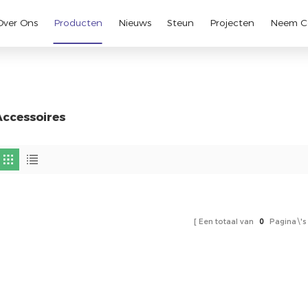
Over Ons
Producten
Nieuws
Steun
Projecten
Neem C
Accessoires
Een totaal van
0
Pagina\'s