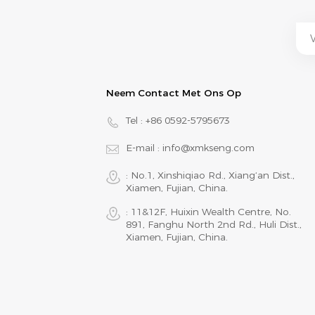
Neem Contact Met Ons Op
Tel :
+86 0592-5795673
E-mail :
info@xmkseng.com
: No.1, Xinshiqiao Rd., Xiang‘an Dist.,
Xiamen, Fujian, China.
: 11&12F, Huixin Wealth Centre, No.
891, Fanghu North 2nd Rd., Huli Dist.,
Xiamen, Fujian, China.