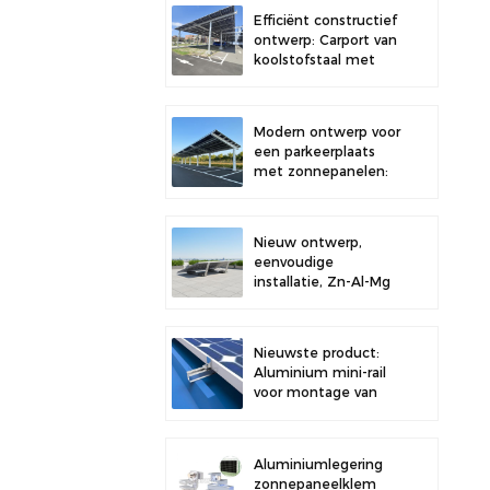
dak, voor verbeterde
Efficiënt constructief
stabiliteit.
ontwerp: Carport van
koolstofstaal met
zonnepanelen voor
een verbeterde
zonne-energie-
Modern ontwerp voor
efficiëntie.
een parkeerplaats
met zonnepanelen:
een carport van
hoogwaardig
koolstofstaal met
Nieuw ontwerp,
een
eenvoudige
montagesysteem
installatie, Zn-Al-Mg
voor zonnepanelen.
zonneballast
dakbeugel
Nieuwste product:
Aluminium mini-rail
voor montage van
zonnepanelen op
metalen daken
Aluminiumlegering
zonnepaneelklem