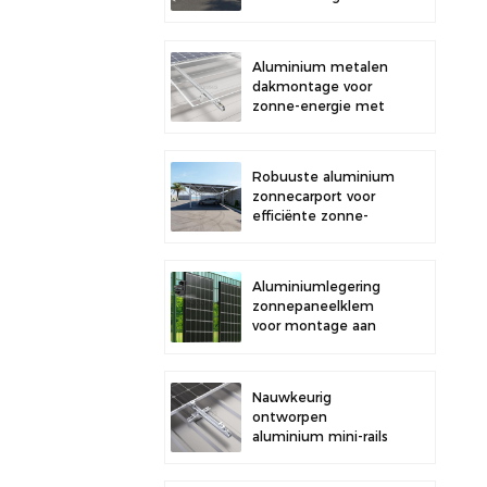
buitenparkeerplaatsen
en opwekking van
zonne-energie
Aluminium metalen
dakmontage voor
zonne-energie met
sterke duurzaamheid
en veilige
paneelinstallatie
Robuuste aluminium
zonnecarport voor
efficiënte zonne-
energie en
bescherming van uw
voertuig.
Aluminiumlegering
zonnepaneelklem
voor montage aan
een hek.
Nauwkeurig
ontworpen
aluminium mini-rails
voor de montage van
zonnepanelen op het