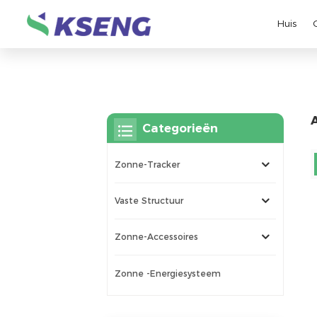
Huis
Categorieën
Zonne-Tracker
Vaste Structuur
Zonne-Accessoires
Zonne -energiesysteem