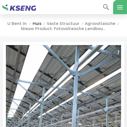
Huis
Vaste Structuur
Agrovoltaïsche
U Bent In:
/
/
/
/
Nieuw Product: Fotovoltaïsche Landbouwinstallatiebeugel Voor Zonnepark