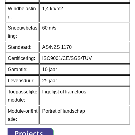
Windbelastin
1,4 kn/m2
g:
Sneeuwbelas
60 m/s
ting:
Standaard:
AS/NZS 1170
Certificering:
ISO9001/CE/SGS/TUV
Garantie:
10 jaar
Levensduur:
25 jaar
Toepasselijke
Ingelijst of frameloos
module:
Module-oriënt
Portret of landschap
atie: