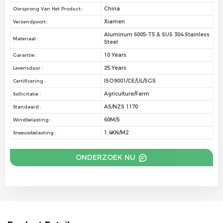
China
Oorsprong Van Het Product::
Xiamen
Verzendpoort::
Aluminum 6005-T5 & SUS 304 Stainless
Materiaal :
Steel
10 Years
Garantie :
25 Years
Levensduur :
ISO9001/CE/UL/SGS
Certificering :
Agriculture/Farm
Sollicitatie :
AS/NZS 1170
Standaard :
60M/S
Windbelasting :
1.4KN/M2
Sneeuwbelasting :
ONDERZOEK NU