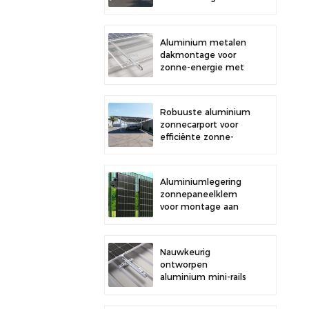
buitenparkeerplaatsen
en opwekking van
zonne-energie
Aluminium metalen
dakmontage voor
zonne-energie met
sterke duurzaamheid
en veilige
paneelinstallatie
Robuuste aluminium
zonnecarport voor
efficiënte zonne-
energie en
bescherming van uw
voertuig.
Aluminiumlegering
zonnepaneelklem
voor montage aan
een hek.
Nauwkeurig
ontworpen
aluminium mini-rails
voor de montage van
zonnepanelen op het