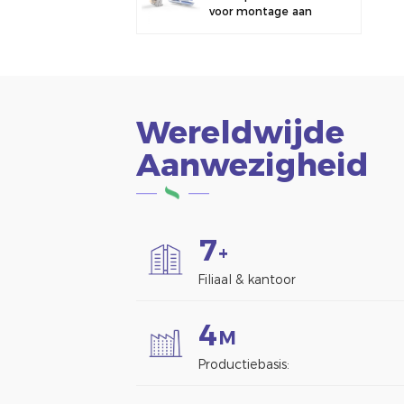
voor montage aan
een hek.
Wereldwijde
Aanwezigheid
7
+
Filiaal & kantoor
4
M
Productiebasis: