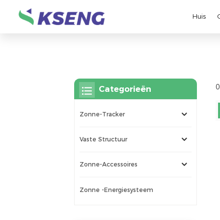
Huis
0
Categorieën
Zonne-Tracker
Vaste Structuur
Zonne-Accessoires
Zonne -energiesysteem