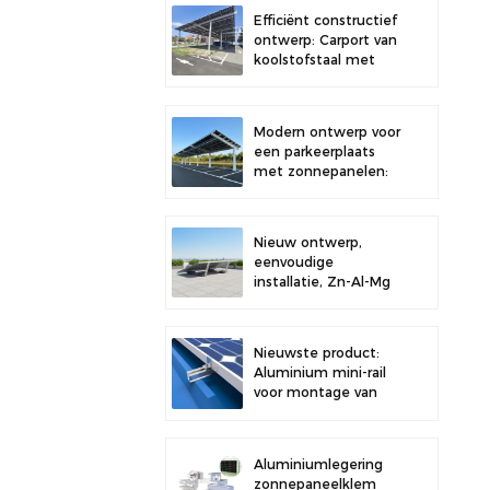
dak, voor verbeterde
Efficiënt constructief
stabiliteit.
ontwerp: Carport van
koolstofstaal met
zonnepanelen voor
een verbeterde
zonne-energie-
Modern ontwerp voor
efficiëntie.
een parkeerplaats
met zonnepanelen:
een carport van
hoogwaardig
koolstofstaal met
Nieuw ontwerp,
een
eenvoudige
montagesysteem
installatie, Zn-Al-Mg
voor zonnepanelen.
zonneballast
dakbeugel
Nieuwste product:
Aluminium mini-rail
voor montage van
zonnepanelen op
metalen daken
Aluminiumlegering
zonnepaneelklem