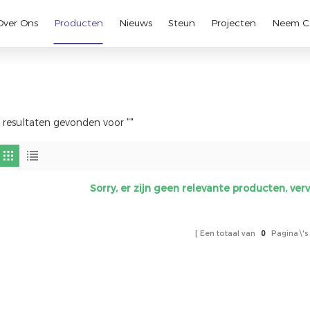
Over Ons
Producten
Nieuws
Steun
Projecten
Neem C
 resultaten gevonden voor ""
Sorry, er zijn geen relevante producten, v
Een totaal van
0
Pagina\'s