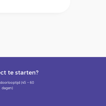
t te starten?
doorlooptijd (45 ~ 60
dagen)