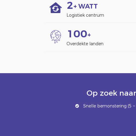
2
+ WATT
Logistiek centrum
1
0
0
+
Overdekte landen
Op zoek naar
Snelle bemonstering (5 ~