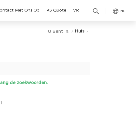
ontact Met Ons Op
KS Quote
VR
NL
Huis
U Bent In:
/
/
ervang de zoekwoorden.