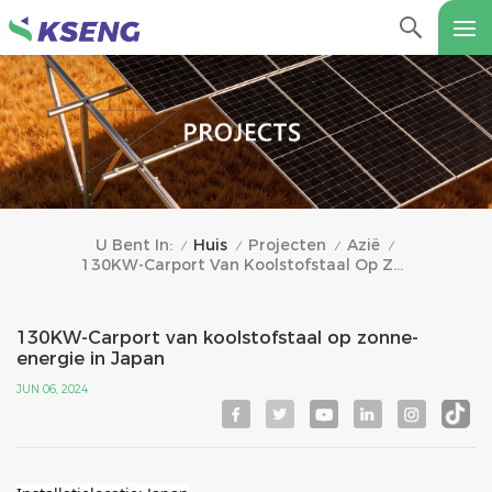
Huis
Projecten
Azië
U Bent In:
/
/
/
/
130KW-Carport Van Koolstofstaal Op Zonne-Energie In Japan
130KW-Carport van koolstofstaal op zonne-
energie in Japan
JUN 06, 2024