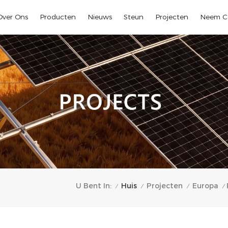
Over Ons
Producten
Nieuws
Steun
Projecten
Neem C
Huis
U Bent In:
Projecten
Europa
/
/
/
/