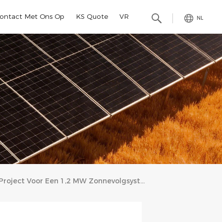
ontact Met Ons Op
KS Quote
VR
NL
Project Voor Een 1,2 MW Zonnevolgsysteem In Italië