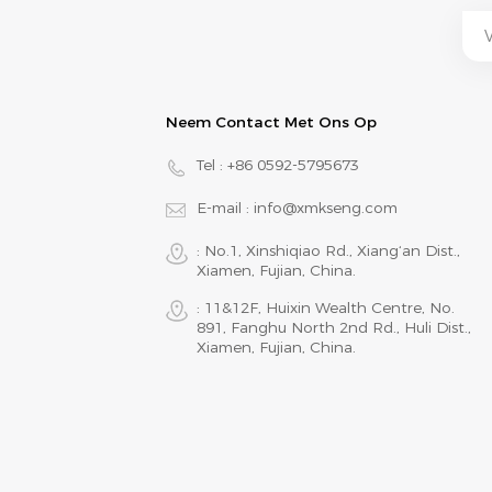
Neem Contact Met Ons Op
Tel :
+86 0592-5795673
E-mail :
info@xmkseng.com
: No.1, Xinshiqiao Rd., Xiang‘an Dist.,
Xiamen, Fujian, China.
: 11&12F, Huixin Wealth Centre, No.
891, Fanghu North 2nd Rd., Huli Dist.,
Xiamen, Fujian, China.