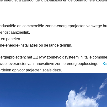
 energie, waardoor de CO2-uitstoot en de operationele kosten
 industriële en commerciële zonne-energieprojecten vanwege 
engst aanzienlijk.
d en panelen.
-energie-installaties op de lange termijn.
ergieprojecten: het 1,2 MW zonnevolgsysteem in Italië combinee
uwde leverancier van innovatieve zonne-energieoplossingen,
K
rdelen op voor projecten zoals deze.